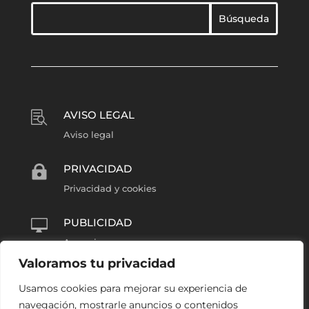
AVISO LEGAL

Aviso legal
PRIVACIDAD

Privacidad y cookies
PUBLICIDAD

Anunciarse
Valoramos tu privacidad
COLABORA
l
Usamos cookies para mejorar su experiencia de
Reportero Barrio Húmedo
navegación, mostrarle anuncios o contenidos