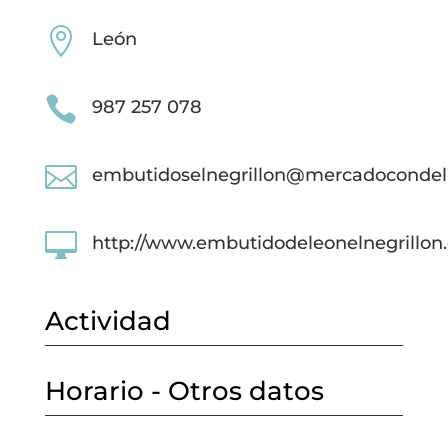

León

987 257 078

embutidoselnegrillon@mercadoconde

http://www.embutidodeleonelnegrillon
Actividad
Horario - Otros datos