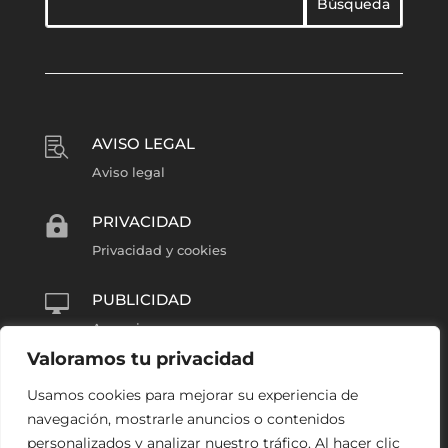
AVISO LEGAL

Aviso legal
PRIVACIDAD

Privacidad y cookies
PUBLICIDAD

Anunciarse
Valoramos tu privacidad
COLABORA
l
Usamos cookies para mejorar su experiencia de
Reportero Barrio Húmedo
navegación, mostrarle anuncios o contenidos
personalizados y analizar nuestro tráfico. Al hacer clic