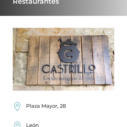
Restaurantes

Plaza Mayor, 28

León