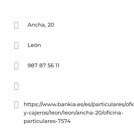

Ancha, 20

León

987 87 56 11


https://www.bankia.es/es/particulares/ofi
y-cajeros/leon/leon/ancha-20/oficina-
particulares-7574